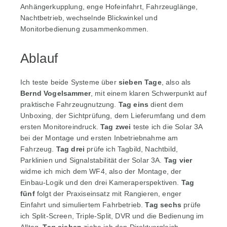
Anhängerkupplung, enge Hofeinfahrt, Fahrzeuglänge,
Nachtbetrieb, wechselnde Blickwinkel und
Monitorbedienung zusammenkommen.
Ablauf
Ich teste beide Systeme über
sieben Tage
, also als
Bernd Vogelsammer
, mit einem klaren Schwerpunkt auf
praktische Fahrzeugnutzung.
Tag eins
dient dem
Unboxing, der Sichtprüfung, dem Lieferumfang und dem
ersten Monitoreindruck.
Tag zwei
teste ich die Solar 3A
bei der Montage und ersten Inbetriebnahme am
Fahrzeug.
Tag drei
prüfe ich Tagbild, Nachtbild,
Parklinien und Signalstabilität der Solar 3A.
Tag vier
widme ich mich dem WF4, also der Montage, der
Einbau-Logik und den drei Kameraperspektiven.
Tag
fünf
folgt der Praxiseinsatz mit Rangieren, enger
Einfahrt und simuliertem Fahrbetrieb.
Tag sechs
prüfe
ich Split-Screen, Triple-Split, DVR und die Bedienung im
Alltag.
Tag sieben
ziehe ich den Direktvergleich