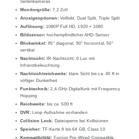
Seitenkameras
Monitorgröße:
7,2 Zoll
Anzeigeoptionen:
Vollbild, Dual Split, Triple Split
Auflösung:
1080P Full HD, 1920 × 1080
Bildsensor:
hochempfindlicher AHD-Sensor
Blickwinkel:
95° diagonal, 90° horizontal, 50°
vertikal
Nachtsicht:
IR-Nachtsicht, 0 Lux mit
Infrarotbeleuchtung
Nachtsichtreichweite:
klare Sicht bis ca. 40 ft in
völliger Dunkelheit
Funktechnik:
2,4-GHz-Digitalfunk mit Frequency
Hopping
Reichweite:
bis ca. 500 ft
DVR:
Loop-Aufnahme vorhanden
Collision Lock:
Dateisperre bei Kollisionen
Speicher:
TF-Karte 8 bis 64 GB, Class 10
Kompatibilität:
Furrion Pre-Wired Compatible