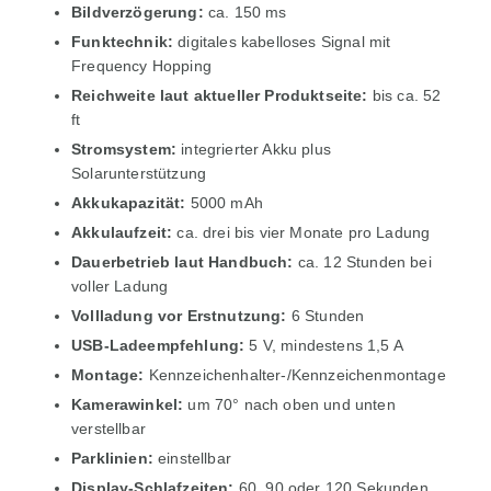
Bildverzögerung:
ca. 150 ms
Funktechnik:
digitales kabelloses Signal mit
Frequency Hopping
Reichweite laut aktueller Produktseite:
bis ca. 52
ft
Stromsystem:
integrierter Akku plus
Solarunterstützung
Akkukapazität:
5000 mAh
Akkulaufzeit:
ca. drei bis vier Monate pro Ladung
Dauerbetrieb laut Handbuch:
ca. 12 Stunden bei
voller Ladung
Vollladung vor Erstnutzung:
6 Stunden
USB-Ladeempfehlung:
5 V, mindestens 1,5 A
Montage:
Kennzeichenhalter-/Kennzeichenmontage
Kamerawinkel:
um 70° nach oben und unten
verstellbar
Parklinien:
einstellbar
Display-Schlafzeiten:
60, 90 oder 120 Sekunden