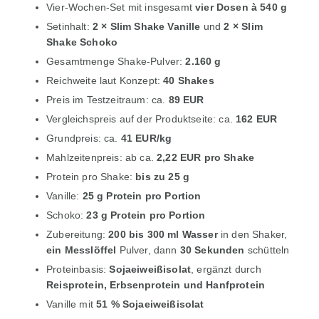
Vier-Wochen-Set mit insgesamt
vier Dosen à 540 g
Setinhalt:
2 × Slim Shake Vanille
und
2 × Slim
Shake Schoko
Gesamtmenge Shake-Pulver:
2.160 g
Reichweite laut Konzept:
40 Shakes
Preis im Testzeitraum: ca.
89 EUR
Vergleichspreis auf der Produktseite: ca.
162 EUR
Grundpreis: ca.
41 EUR/kg
Mahlzeitenpreis: ab ca.
2,22 EUR pro Shake
Protein pro Shake:
bis zu 25 g
Vanille:
25 g Protein pro Portion
Schoko:
23 g Protein pro Portion
Zubereitung:
200 bis 300 ml Wasser
in den Shaker,
ein Messlöffel
Pulver, dann
30 Sekunden
schütteln
Proteinbasis:
Sojaeiweißisolat
, ergänzt durch
Reisprotein, Erbsenprotein und Hanfprotein
Vanille mit
51 % Sojaeiweißisolat