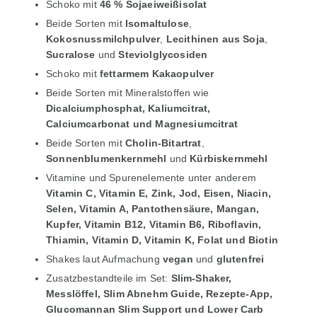
Schoko mit
46 % Sojaeiweißisolat
Beide Sorten mit
Isomaltulose
,
Kokosnussmilchpulver
,
Lecithinen aus Soja
,
Sucralose
und
Steviolglycosiden
Schoko mit
fettarmem Kakaopulver
Beide Sorten mit Mineralstoffen wie
Dicalciumphosphat, Kaliumcitrat,
Calciumcarbonat und Magnesiumcitrat
Beide Sorten mit
Cholin-Bitartrat
,
Sonnenblumenkernmehl
und
Kürbiskernmehl
Vitamine und Spurenelemente unter anderem
Vitamin C, Vitamin E, Zink, Jod, Eisen, Niacin,
Selen, Vitamin A, Pantothensäure, Mangan,
Kupfer, Vitamin B12, Vitamin B6, Riboflavin,
Thiamin, Vitamin D, Vitamin K, Folat und Biotin
Shakes laut Aufmachung
vegan
und
glutenfrei
Zusatzbestandteile im Set:
Slim-Shaker,
Messlöffel, Slim Abnehm Guide, Rezepte-App,
Glucomannan Slim Support und Lower Carb