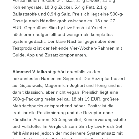
Portion liefert Yokebe 247 kcal, 27 g Eiweiß, 21,2 g
Kohlenhydrate, 18,3 g Zucker, 5,4 g Fett, 2,1 g
Ballaststoffe und 0,94 g Salz. Preislich liegt eine 500-g-
Dose je nach Händler grob zwischen ca. 13 und 27
EUR. Gegenüber Slim by LiveFresh ist Yokebe
nüchterner aufgestellt und weniger als komplettes
System gedacht. Der klare Nachteil gegenüber dem
Testprodukt ist der fehlende Vier-Wochen-Rahmen mit
Guide, App und Zusatzkomponenten.
Almased Vitalkost
gehört ebenfalls zu den
bekanntesten Namen im Segment. Die Rezeptur basiert
auf Sojaeiweiß, Magermilch-Joghurt und Honig und ist
damit klassisch, aber nicht vegan. Preislich liegt eine
500-g-Packung meist bei ca. 18 bis 19 EUR, größere
Mehrfachpacks entsprechend höher. Positiv ist die
traditionelle Positionierung und die Rezeptur ohne
künstliche Aromen, Süßungsmittel, Konservierungsstoffe
und Füllstoffe. Im Vergleich zum Slim by LiveFresh Set
fehlt Almased jedoch der modernere Systemansatz mit