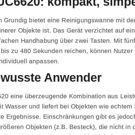
C6620: kompakt, simpel
 Grundig bietet eine Reinigungswanne mit d
einerer Objekte ist. Das Gerät verzichtet auf 
nfachen Handhabung über zwei Tasten. Mit fün
e bis zu 480 Sekunden reichen, können Nutzer 
ndividuell anpassen.
ewusste Anwender
620 eine überzeugende Kombination aus Leistu
mit Wasser und liefert bei Objekten wie echte
e Ergebnisse. Einschränkungen gibt es jedoc
ößeren Objekten (z.B. Besteck), die nicht in