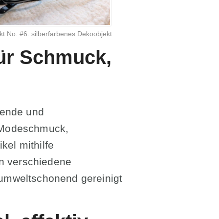
kt No. #6: silberfarbenes Dekoobjekt
für Schmuck,
onende und
 Modeschmuck,
kel mithilfe
en verschiedene
d umweltschonend gereinigt
.