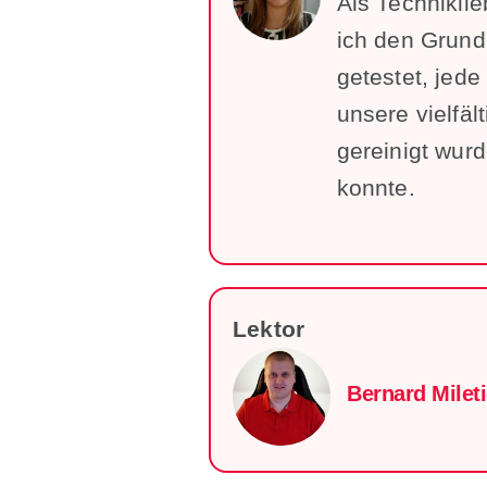
Als Technikli
ich den Grund
getestet, jede
unsere vielfä
gereinigt wur
konnte.
Lektor
Bernard Milet