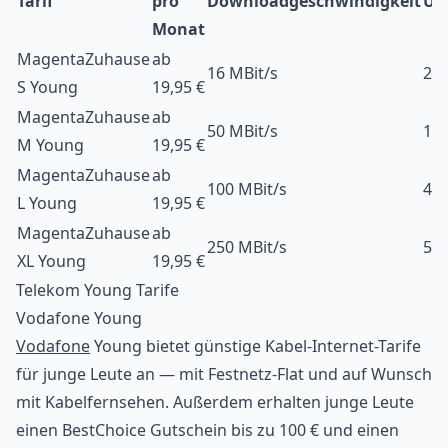
Tarif
pro
Downloadgeschwindigkeit
Up
Monat
MagentaZuhause
ab
16 MBit/s
2,4
S Young
19,95 €
MagentaZuhause
ab
50 MBit/s
10 
M Young
19,95 €
MagentaZuhause
ab
100 MBit/s
40 
L Young
19,95 €
MagentaZuhause
ab
250 MBit/s
50 
XL Young
19,95 €
Telekom Young Tarife
Vodafone Young
Vodafone
Young bietet günstige Kabel-Internet-Tarife
für junge Leute an — mit Festnetz-Flat und auf Wunsch
mit Kabelfernsehen. Außerdem erhalten junge Leute
einen BestChoice Gutschein bis zu 100 € und einen