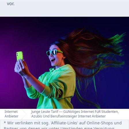
vor.
Internet
Junge Leute Tarif — GüNstiges Internet FüR Studenten,
Home
Anbieter
Azubis Und Berufseinsteiger Internet Anbieter
* Wir verlinken mit sog. 'Affiliate-Links' auf Online-Shops und
Partner, von denen wir unter Umständen eine Vergütung