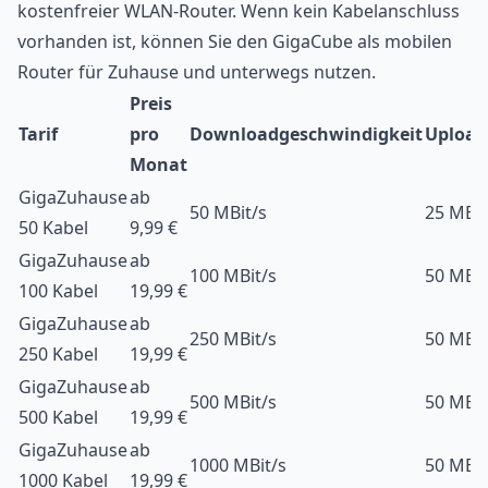
kostenfreier WLAN-Router. Wenn kein Kabelanschluss
vorhanden ist, können Sie den GigaCube als mobilen
Router für Zuhause und unterwegs nutzen.
Preis
Tarif
pro
Downloadgeschwindigkeit
Upload
Monat
GigaZuhause
ab
50 MBit/s
25 MBit
50 Kabel
9,99 €
GigaZuhause
ab
100 MBit/s
50 MBit
100 Kabel
19,99 €
GigaZuhause
ab
250 MBit/s
50 MBit
250 Kabel
19,99 €
GigaZuhause
ab
500 MBit/s
50 MBit
500 Kabel
19,99 €
GigaZuhause
ab
1000 MBit/s
50 MBit
1000 Kabel
19,99 €