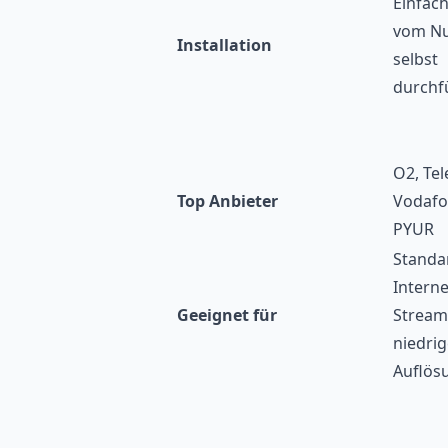
Einfach
vom Nu
Installation
selbst
durchf
O2, Te
Top Anbieter
Vodafo
PYUR
Standa
Intern
Geeignet für
Stream
niedrig
Auflös