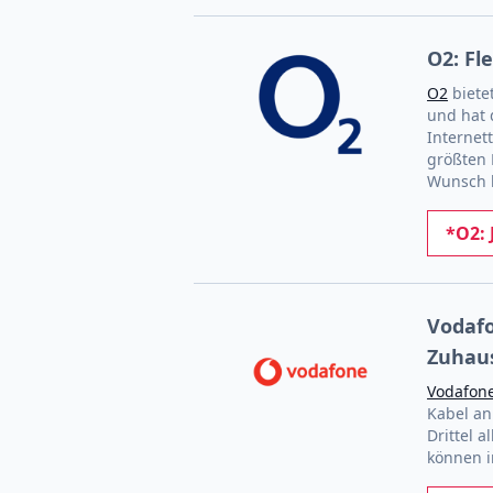
O2: Fl
O2
biete
und hat 
Internet
größten 
Wunsch k
*O2: 
Vodafo
Zuhau
Vodafon
Kabel an
Drittel a
können i