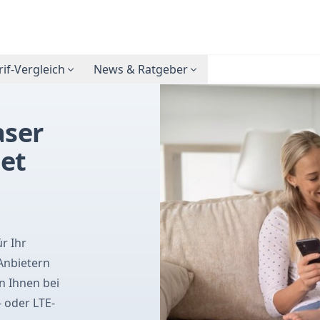
rif-Vergleich
News & Ratgeber
aser
net
r Ihr
Anbietern
en Ihnen bei
- oder LTE-