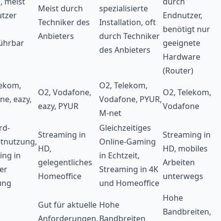
, meist
durch
Meist durch
spezialisierte
tzer
Endnutzer,
Techniker des
Installation, oft
benötigt nur
Anbieters
durch Techniker
ührbar
geeignete
des Anbieters
Hardware
(Router)
lekom,
O2, Telekom,
O2, Vodafone,
O2, Telekom,
ne, eazy,
Vodafone, PYUR,
eazy, PYUR
Vodafone
M-net
rd-
Gleichzeitiges
Streaming in
Streaming in
etnutzung,
Online-Gaming
HD,
HD, mobiles
ing in
in Echtzeit,
gelegentliches
Arbeiten
er
Streaming in 4K
Homeoffice
unterwegs
ung
und
Homeoffice
Hohe
Gut für aktuelle
Hohe
Bandbreiten,
Anforderungen,
Bandbreiten