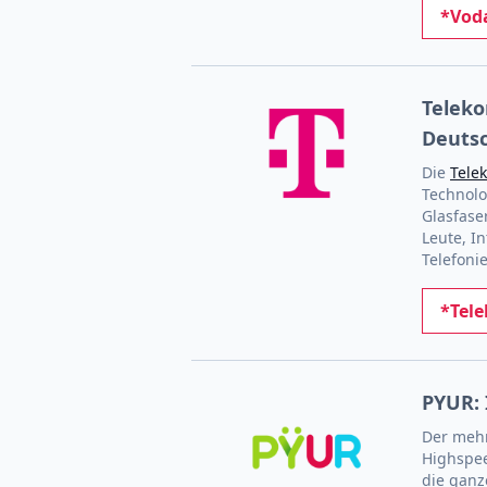
*Voda
Teleko
Deuts
Die
Tele
Technolo
Glasfase
Leute, I
Telefoni
*Tele
PYUR: 
Der mehr
Highspee
die ganz