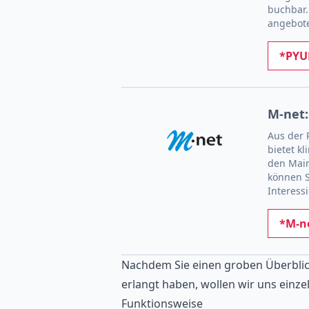
buchbar.
angebote
*PYUR
M-net:
Aus der 
bietet k
den Main
können S
Interess
*M-ne
Nachdem Sie einen groben Überblick
erlangt haben, wollen wir uns einz
Funktionsweise