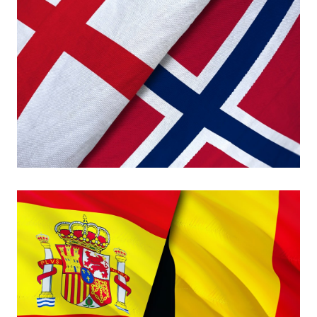
Sportwetten
Norwegen – England Tipps: WM 2026
Prognose & Quoten am 11.07.26
Sportwetten