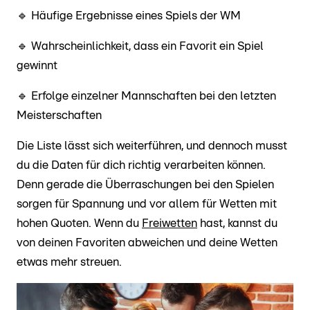
🔹 Häufige Ergebnisse eines Spiels der WM
🔹 Wahrscheinlichkeit, dass ein Favorit ein Spiel
gewinnt
🔹 Erfolge einzelner Mannschaften bei den letzten
Meisterschaften
Die Liste lässt sich weiterführen, und dennoch musst
du die Daten für dich richtig verarbeiten können.
Denn gerade die Überraschungen bei den Spielen
sorgen für Spannung und vor allem für Wetten mit
hohen Quoten. Wenn du
Freiwetten
hast, kannst du
von deinen Favoriten abweichen und deine Wetten
etwas mehr streuen.