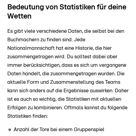
Zwei verschiedene Bonusangebote für
Bedeutung von Statistiken für deine
Neukunden zur Auswahl
Wetten
Keine Wettsteuer auf Kombiwetten
Spezielle Funktionen wie Personal Bet und Bet-
Es gibt viele verschiedene Daten, die selbst bei den
Konfigurator
Buchmachern zu finden sind. Jede
Nationalmannschaft hat eine Historie, die hier
Kein Online Casino & E-Sport in Deutschland
zusammengetragen wird. Du solltest dabei aber
Steuer auf Einzelwetten
immer berücksichtigen, dass es sich um vergangene
Daten handelt, die zusammengetragen wurden. Die
aktuelle Form und Zusammenstellung des Teams
kann sich anders auf die Ergebnisse auswirken. Daher
ist es auch so wichtig, die Statistiken mit aktuellen
Erfolgen zu kombinieren. Oftmals kannst du folgende
Statistiken finden:
🔹 Anzahl der Tore bei einem Gruppenspiel