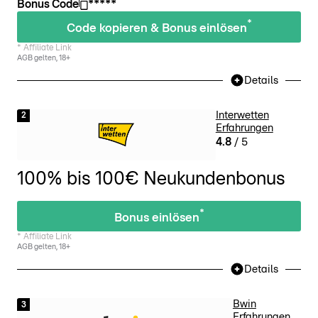
*****
Bonus Code
*
Code kopieren & Bonus einlösen
* Affiliate Link
AGB gelten, 18+
Details
Interwetten
Erfahrungen
4.8
/ 5
kostenfreies Live-Streaming vorhanden
gut erreichbarer Live-Chat
100% bis 100€ Neukundenbonus
großes Wettangebot mit rund 20 Sportarten
20€ Gratis-Wette für Neukunden
*
Bonus einlösen
* Affiliate Link
Rückruf-Service nur für angemeldete Spieler
AGB gelten, 18+
keine Systemwetten bei Kombi-Boost erlaubt
Details
Bwin
Erfahrungen