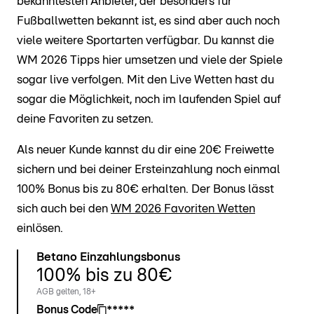
bekanntesten Anbieter, der besonders für
Fußballwetten bekannt ist, es sind aber auch noch
viele weitere Sportarten verfügbar. Du kannst die
WM 2026 Tipps hier umsetzen und viele der Spiele
sogar live verfolgen. Mit den Live Wetten hast du
sogar die Möglichkeit, noch im laufenden Spiel auf
deine Favoriten zu setzen.
Als neuer Kunde kannst du dir eine 20€ Freiwette
sichern und bei deiner Ersteinzahlung noch einmal
100% Bonus bis zu 80€ erhalten. Der Bonus lässt
sich auch bei den
WM 2026 Favoriten Wetten
einlösen.
Betano Einzahlungsbonus
100% bis zu 80€
AGB gelten, 18+
*****
Bonus Code