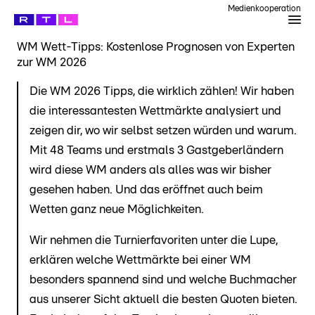
Medienkooperation
WM Wett-Tipps: Kostenlose Prognosen von Experten
zur WM 2026
Die WM 2026 Tipps, die wirklich zählen! Wir haben
die interessantesten Wettmärkte analysiert und
zeigen dir, wo wir selbst setzen würden und warum.
Mit 48 Teams und erstmals 3 Gastgeberländern
wird diese WM anders als alles was wir bisher
gesehen haben. Und das eröffnet auch beim
Wetten ganz neue Möglichkeiten.
Wir nehmen die Turnierfavoriten unter die Lupe,
erklären welche Wettmärkte bei einer WM
besonders spannend sind und welche Buchmacher
aus unserer Sicht aktuell die besten Quoten bieten.