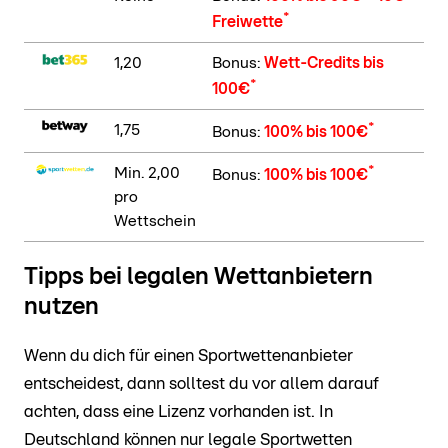
*
Freiwette
1,20
Bonus:
Wett-Credits bis
*
100€
*
1,75
Bonus:
100% bis 100€
*
Min. 2,00
Bonus:
100% bis 100€
pro
Wettschein
Tipps bei legalen Wettanbietern
nutzen
Wenn du dich für einen Sportwettenanbieter
entscheidest, dann solltest du vor allem darauf
achten, dass eine Lizenz vorhanden ist. In
Deutschland können nur legale Sportwetten