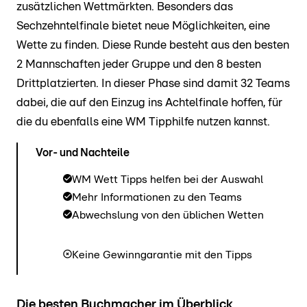
zusätzlichen Wettmärkten. Besonders das
Sechzehntelfinale bietet neue Möglichkeiten, eine
Wette zu finden. Diese Runde besteht aus den besten
2 Mannschaften jeder Gruppe und den 8 besten
Drittplatzierten. In dieser Phase sind damit 32 Teams
dabei, die auf den Einzug ins Achtelfinale hoffen, für
die du ebenfalls eine WM Tipphilfe nutzen kannst.
Vor- und Nachteile
WM Wett Tipps helfen bei der Auswahl
Mehr Informationen zu den Teams
Abwechslung von den üblichen Wetten
Keine Gewinngarantie mit den Tipps
Die besten Buchmacher im Überblick