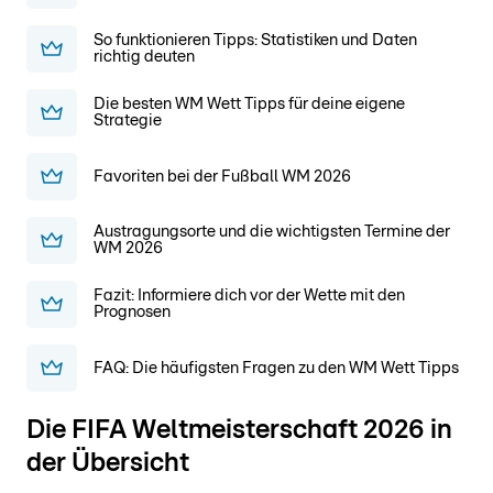
So funktionieren Tipps: Statistiken und Daten
richtig deuten
Die besten WM Wett Tipps für deine eigene
Strategie
Favoriten bei der Fußball WM 2026
Austragungsorte und die wichtigsten Termine der
WM 2026
Fazit: Informiere dich vor der Wette mit den
Prognosen
FAQ: Die häufigsten Fragen zu den WM Wett Tipps
Die FIFA Weltmeisterschaft 2026 in
der Übersicht