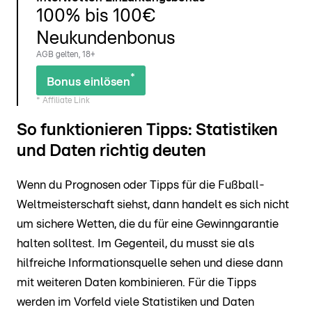
100% bis 100€
Neukundenbonus
AGB gelten, 18+
*
Bonus einlösen
* Affiliate Link
So funktionieren Tipps: Statistiken
und Daten richtig deuten
Wenn du Prognosen oder Tipps für die Fußball-
Weltmeisterschaft siehst, dann handelt es sich nicht
um sichere Wetten, die du für eine Gewinngarantie
halten solltest. Im Gegenteil, du musst sie als
hilfreiche Informationsquelle sehen und diese dann
mit weiteren Daten kombinieren. Für die Tipps
werden im Vorfeld viele Statistiken und Daten