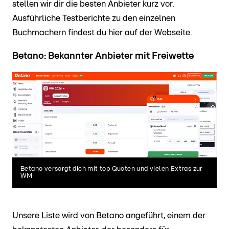
stellen wir dir die besten Anbieter kurz vor.
Ausführliche Testberichte zu den einzelnen
Buchmachern findest du hier auf der Webseite.
Betano: Bekannter Anbieter mit Freiwette
Betano versorgt dich mit top Quoten und vielen Extras zur
WM
Unsere Liste wird von Betano angeführt, einem der