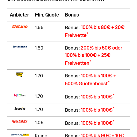
Anbieter
Min. Quote
Bonus
1,65
Bonus:
100% bis 80€ + 20€
*
Freiwette
1,50
Bonus:
200% bis 50€ oder
100% bis 100€ + 25€
*
Freiwetten
1,70
Bonus:
100% bis 100€ +
*
500% Quotenboost
*
1,70
Bonus:
100% bis 100€
*
1,70
Bonus:
100% bis 100€
*
1,05
Bonus:
100% bis 100€
Keine
Bonus:
100% bis 90€ + 10€