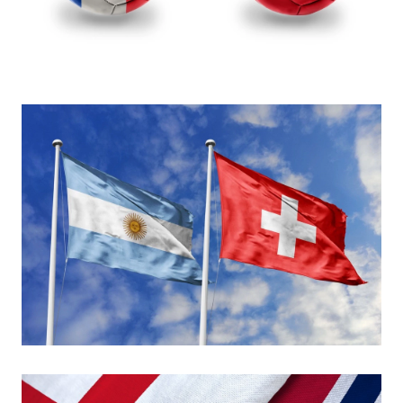
Frankreich – Spanien Tipps: WM 2026
Prognose, Wett-Tipp & Quoten am
14.07.26
Sportwetten
Argentinien – Schweiz Tipps: WM
2026 Prognose & Quoten am 12.07.26