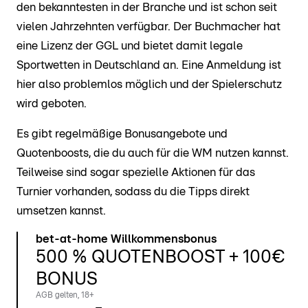
den bekanntesten in der Branche und ist schon seit
vielen Jahrzehnten verfügbar. Der Buchmacher hat
eine Lizenz der GGL und bietet damit legale
Sportwetten in Deutschland an. Eine Anmeldung ist
hier also problemlos möglich und der Spielerschutz
wird geboten.
Es gibt regelmäßige Bonusangebote und
Quotenboosts, die du auch für die WM nutzen kannst.
Teilweise sind sogar spezielle Aktionen für das
Turnier vorhanden, sodass du die Tipps direkt
umsetzen kannst.
bet-at-home Willkommensbonus
500 % QUOTENBOOST + 100€
BONUS
AGB gelten, 18+