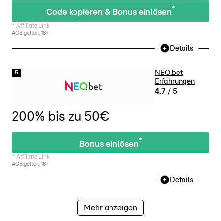
Desktop-Webseite wirkt teilweise überladen
*
Code kopieren & Bonus einlösen
* Affiliate Link
AGB gelten, 18+
Details
NEO.bet
Erfahrungen
4.7
/ 5
Schnelle und sichere Zahlungen mit PayPal
Gute Auswahl an Wettmärkten
200% bis zu 50€
Einfach und intuitiv bedienbar Webseite
*
Bonus einlösen
Livewetten ohne Streaming
* Affiliate Link
Unterdurchschnittliche Quoten
AGB gelten, 18+
Details
Mehr anzeigen