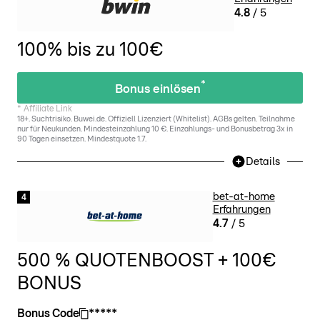
4.8
/ 5
100% bis zu 100€
Einzigartiges Bonusmodell in fünf Echtgeld-
Schritte
Hohe Seriosität durch GGL Lizenz und lange
*
Bonus einlösen
Tradition
* Affiliate Link
Kompetenter deutschsprachiger 24/7-Support via
18+. Suchtrisiko. Buwei.de. Offiziell Lizenziert (Whitelist). AGBs gelten. Teilnahme
Telefon
nur für Neukunden. Mindesteinzahlung 10 €. Einzahlungs- und Bonusbetrag 3x in
90 Tagen einsetzen. Mindestquote 1.7.
Details
Kein VIP- oder Treueprogramm für
Bestandskunden
bet-at-home
Kein Live-Streaming von Sportereignissen
Erfahrungen
verfügbar
4.7
/ 5
Riesiges Wettangebot in Breite und Tiefe
Übernahme der 5% Wettsteuer für den Kunden
500 % QUOTENBOOST + 100€
Sehr gute Quoten im US-Sport und Tennis
BONUS
Kein direkter Live-Chat oder Telefon-Support
*****
Bonus Code