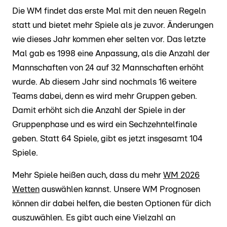
Die WM findet das erste Mal mit den neuen Regeln
statt und bietet mehr Spiele als je zuvor. Änderungen
wie dieses Jahr kommen eher selten vor. Das letzte
Mal gab es 1998 eine Anpassung, als die Anzahl der
Mannschaften von 24 auf 32 Mannschaften erhöht
wurde. Ab diesem Jahr sind nochmals 16 weitere
Teams dabei, denn es wird mehr Gruppen geben.
Damit erhöht sich die Anzahl der Spiele in der
Gruppenphase und es wird ein Sechzehntelfinale
geben. Statt 64 Spiele, gibt es jetzt insgesamt 104
Spiele.
Mehr Spiele heißen auch, dass du mehr
WM 2026
Wetten
auswählen kannst. Unsere WM Prognosen
können dir dabei helfen, die besten Optionen für dich
auszuwählen. Es gibt auch eine Vielzahl an