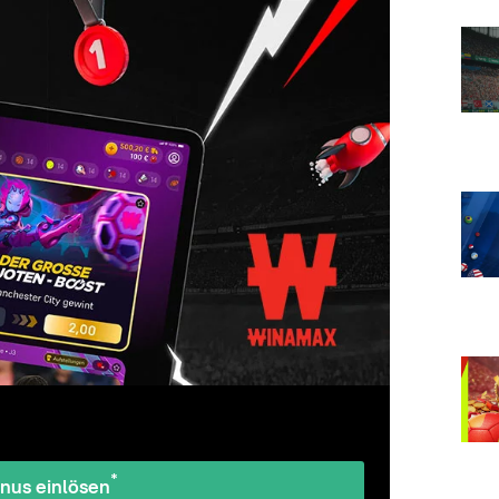
*
nus einlösen