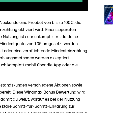
Neukunde eine Freebet von bis zu 100€, die
nzahlung aktiviert wird. Einen separaten
 Nutzung ist sehr unkompliziert, da deine
r Mindestquote von 1,05 umgesetzt werden
eit oder eine verpflichtende Mindesteinzahlung
 Zahlungsmethoden werden akzeptiert.
uch komplett mobil über die App oder die
Bestandskunden verschiedene Aktionen sowie
bereit. Diese Winamax Bonus Bewertung wird
 damit du weißt, worauf es bei der Nutzung
klare Schritt-für-Schritt-Erklärung zur