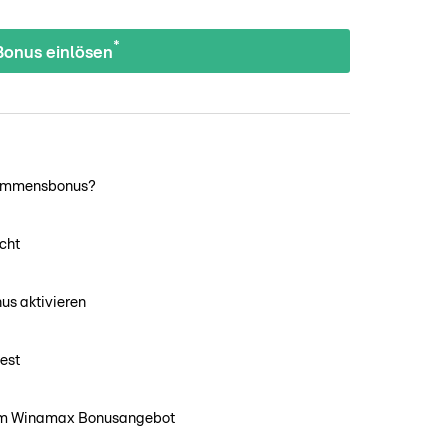
*
Bonus einlösen
lkommensbonus?
icht
us aktivieren
est
zum Winamax Bonusangebot