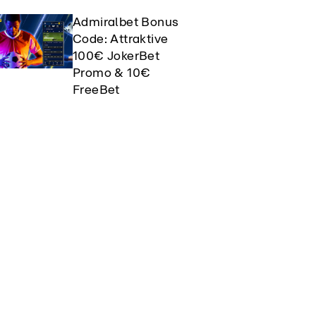
Admiralbet Bonus
Code: Attraktive
100€ JokerBet
Promo & 10€
FreeBet