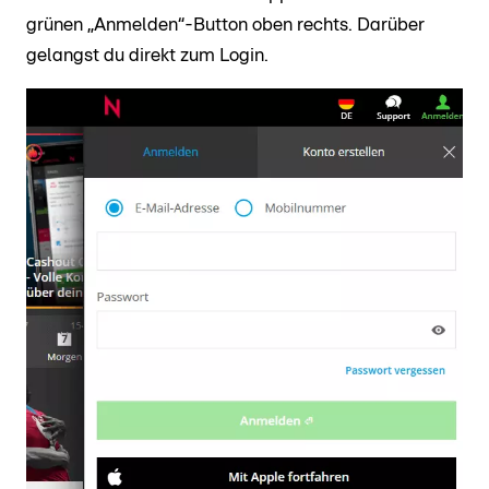
grünen „Anmelden“-Button oben rechts. Darüber
gelangst du direkt zum Login.