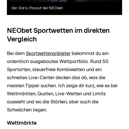
Der Early Payout bei NEObet
NEObet Sportwetten im direkten
Vergleich
Bei dem
Sportwettenanbieter
bekommst du ein
ordentlich ausgebautes Wettportfolio. Rund 50
Sportarten, steuerfreie Kombiwetten und ein
schnelles Live-Center decken das ab, was die
meisten Tipper suchen. Ich zeige dir kurz, wie es bei
Wettmärkten, Quoten, Live-Wetten und Limits
aussieht und wo die Stärken, aber auch die
Schwächen liegen.
Wettmärkte