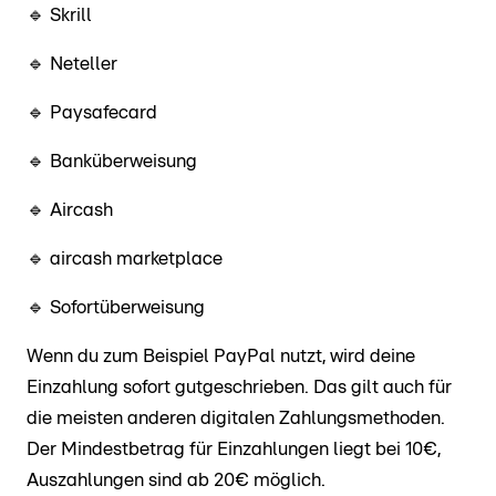
🔹 Skrill
🔹 Neteller
🔹 Paysafecard
🔹 Banküberweisung
🔹 Aircash
🔹 aircash marketplace
🔹 Sofortüberweisung
Wenn du zum Beispiel PayPal nutzt, wird deine
Einzahlung sofort gutgeschrieben. Das gilt auch für
die meisten anderen digitalen Zahlungsmethoden.
Der Mindestbetrag für Einzahlungen liegt bei 10€,
Auszahlungen sind ab 20€ möglich.