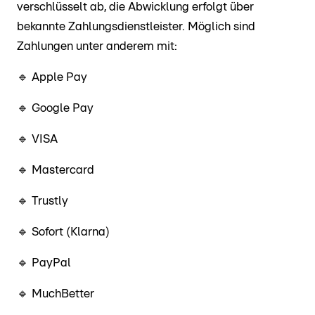
verschlüsselt ab, die Abwicklung erfolgt über
bekannte Zahlungsdienstleister. Möglich sind
Zahlungen unter anderem mit:
🔹 Apple Pay
🔹 Google Pay
🔹 VISA
🔹 Mastercard
🔹 Trustly
🔹 Sofort (Klarna)
🔹 PayPal
🔹 MuchBetter