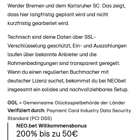
Werder Bremen und dem Karlsruher SC. Das zeigt,
dass hier langfristig geplant wird und nicht
kurzfristig gearbeitet wird.
Technisch sind deine Daten über SSL-
Verschlüsselung geschützt, Ein- und Auszahlungen
laufen über bekannte Anbieter und die
Rahmenbedingungen sind transparent geregelt.
Wenn du einen regulierten Buchmacher mit
deutscher Lizenz suchst, bekommst du bei NEObet
insgesamt ein solides und nachvollziehbares Setup.
GGL
= Gemeinsame Glücksspielbehörde der Länder
Verifiziert durch:
Payment Card Industry Data Security
Standard (PCI DSS)
NEO.bet Willkommensbonus
200% bis zu 50€