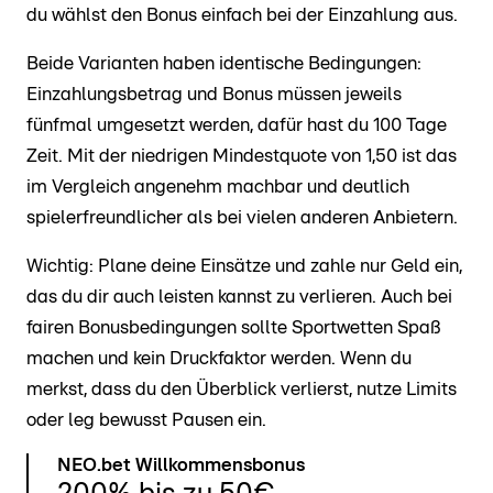
du wählst den Bonus einfach bei der Einzahlung aus.
Beide Varianten haben identische Bedingungen:
Einzahlungsbetrag und Bonus müssen jeweils
fünfmal umgesetzt werden, dafür hast du 100 Tage
Zeit. Mit der niedrigen Mindestquote von 1,50 ist das
im Vergleich angenehm machbar und deutlich
spielerfreundlicher als bei vielen anderen Anbietern.
Wichtig: Plane deine Einsätze und zahle nur Geld ein,
das du dir auch leisten kannst zu verlieren. Auch bei
fairen Bonusbedingungen sollte Sportwetten Spaß
machen und kein Druckfaktor werden. Wenn du
merkst, dass du den Überblick verlierst, nutze Limits
oder leg bewusst Pausen ein.
NEO.bet Willkommensbonus