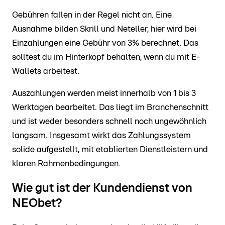
Gebühren fallen in der Regel nicht an. Eine
Ausnahme bilden Skrill und Neteller, hier wird bei
Einzahlungen eine Gebühr von 3% berechnet. Das
solltest du im Hinterkopf behalten, wenn du mit E-
Wallets arbeitest.
Auszahlungen werden meist innerhalb von 1 bis 3
Werktagen bearbeitet. Das liegt im Branchenschnitt
und ist weder besonders schnell noch ungewöhnlich
langsam. Insgesamt wirkt das Zahlungssystem
solide aufgestellt, mit etablierten Dienstleistern und
klaren Rahmenbedingungen.
Wie gut ist der Kundendienst von
NEObet?