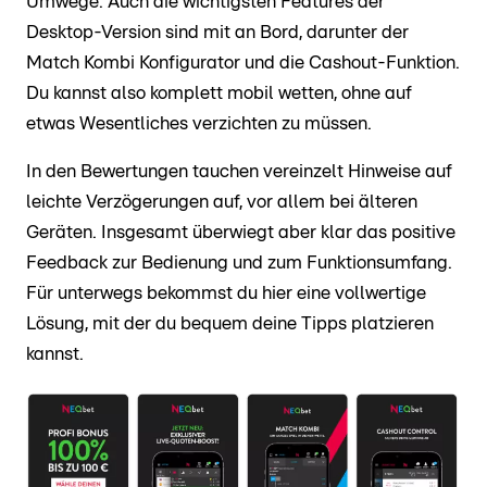
Umwege. Auch die wichtigsten Features der
Desktop-Version sind mit an Bord, darunter der
Match Kombi Konfigurator und die Cashout-Funktion.
Du kannst also komplett mobil wetten, ohne auf
etwas Wesentliches verzichten zu müssen.
In den Bewertungen tauchen vereinzelt Hinweise auf
leichte Verzögerungen auf, vor allem bei älteren
Geräten. Insgesamt überwiegt aber klar das positive
Feedback zur Bedienung und zum Funktionsumfang.
Für unterwegs bekommst du hier eine vollwertige
Lösung, mit der du bequem deine Tipps platzieren
kannst.