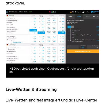
attraktiver.
NEObet bietet auch einen Quotenboost für die Wettquoten
an
Live-Wetten & Streaming
Live-Wetten sind fest integriert und das Live-Center