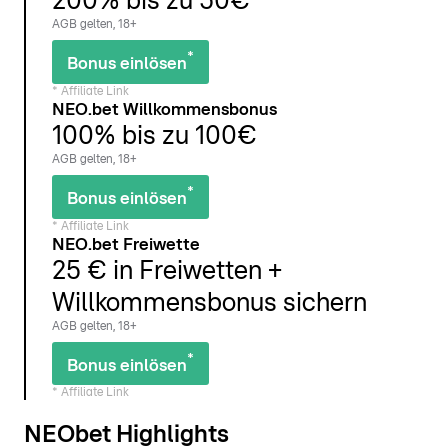
200% bis zu 50€
AGB gelten, 18+
*
Bonus einlösen
* Affiliate Link
NEO.bet Willkommensbonus
100% bis zu 100€
AGB gelten, 18+
*
Bonus einlösen
* Affiliate Link
NEO.bet Freiwette
25 € in Freiwetten +
Willkommensbonus sichern
AGB gelten, 18+
*
Bonus einlösen
* Affiliate Link
NEObet Highlights