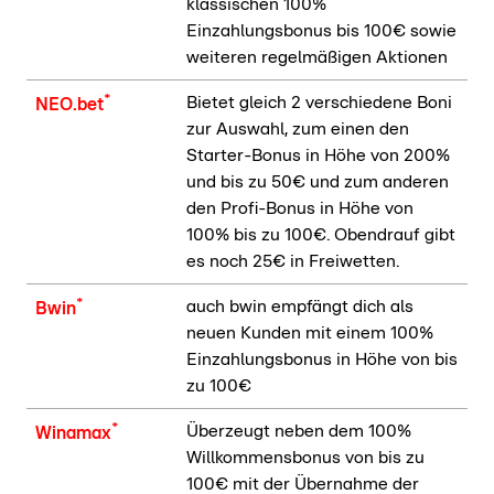
klassischen 100%
Einzahlungsbonus bis 100€ sowie
weiteren regelmäßigen Aktionen
*
Bietet gleich 2 verschiedene Boni
NEO.bet
zur Auswahl, zum einen den
Starter-Bonus in Höhe von 200%
und bis zu 50€ und zum anderen
den Profi-Bonus in Höhe von
100% bis zu 100€. Obendrauf gibt
es noch 25€ in Freiwetten.
*
auch bwin empfängt dich als
Bwin
neuen Kunden mit einem 100%
Einzahlungsbonus in Höhe von bis
zu 100€
*
Überzeugt neben dem 100%
Winamax
Willkommensbonus von bis zu
100€ mit der Übernahme der