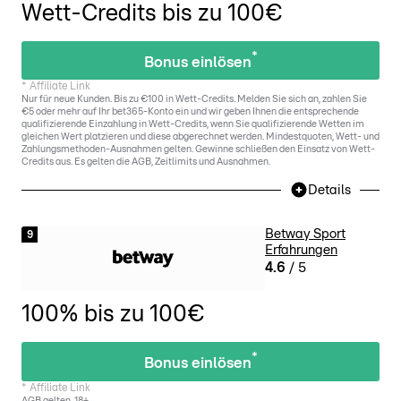
Wett-Credits bis zu 100€
Mobile Variante für iOS, Android sowie WebApp
Lizenz der Gemeinsamen Glücksspielbehörde der
*
Bonus einlösen
Länder
Attraktiver Quotenschlüssel bis 98%
* Affiliate Link
Nur für neue Kunden. Bis zu €100 in Wett-Credits. Melden Sie sich an, zahlen Sie
Geringe Mindesteinzahlung von 10€ für
€5 oder mehr auf Ihr bet365-Konto ein und wir geben Ihnen die entsprechende
qualifizierende Einzahlung in Wett-Credits, wenn Sie qualifizierende Wetten im
Bonusaktivierung
gleichen Wert platzieren und diese abgerechnet werden. Mindestquoten, Wett- und
Zahlungsmethoden-Ausnahmen gelten. Gewinne schließen den Einsatz von Wett-
Credits aus. Es gelten die AGB, Zeitlimits und Ausnahmen.
kein VIP-Programm
Details
Lesen Sie mehr über die Bet365
Nur wenige Bonusangebote
Zahlungsmethoden auf der Website.
Betway Sport
Umfangreiches Live-Streaming-Angebot
Erfahrungen
4.6
/ 5
Mehrere Dutzend Sportarten
Deutsche Lizenz und moderne
100% bis zu 100€
Sicherheitsstandards
Bis zu 100€ in Bet Credits als Willkommensbonus
*
Bonus einlösen
Mobile App für iOS und Android
* Affiliate Link
Live-Wetten-Bereich mit Echtzeit-Statistiken
AGB gelten, 18+