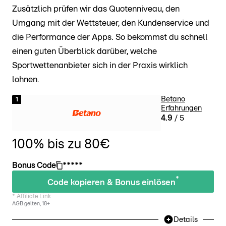
Zusätzlich prüfen wir das Quotenniveau, den
Umgang mit der Wettsteuer, den Kundenservice und
die Performance der Apps. So bekommst du schnell
einen guten Überblick darüber, welche
Sportwettenanbieter sich in der Praxis wirklich
lohnen.
Betano
Erfahrungen
4.9
/ 5
100% bis zu 80€
*****
Bonus Code
*
Code kopieren & Bonus einlösen
* Affiliate Link
AGB gelten, 18+
Details