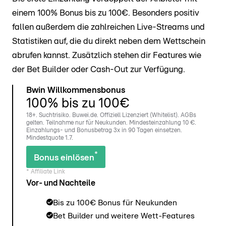
einem 100% Bonus bis zu 100€. Besonders positiv
fallen außerdem die zahlreichen Live-Streams und
Statistiken auf, die du direkt neben dem Wettschein
abrufen kannst. Zusätzlich stehen dir Features wie
der Bet Builder oder Cash-Out zur Verfügung.
Bwin Willkommensbonus
100% bis zu 100€
18+. Suchtrisiko. Buwei.de. Offiziell Lizenziert (Whitelist). AGBs
gelten. Teilnahme nur für Neukunden. Mindesteinzahlung 10 €.
Einzahlungs- und Bonusbetrag 3x in 90 Tagen einsetzen.
Mindestquote 1.7.
*
Bonus einlösen
* Affiliate Link
Vor- und Nachteile
Bis zu 100€ Bonus für Neukunden
Bet Builder und weitere Wett-Features