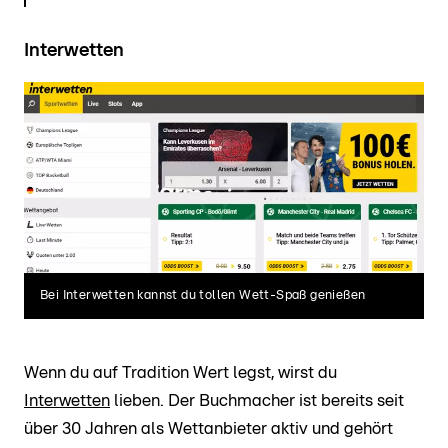
Interwetten
Bei Interwetten kannst du tollen Wett-Spaß genießen
Wenn du auf Tradition Wert legst, wirst du
Interwetten
lieben. Der Buchmacher ist bereits seit
über 30 Jahren als Wettanbieter aktiv und gehört