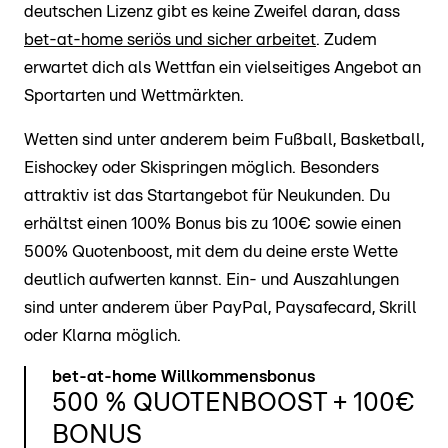
deutschen Lizenz gibt es keine Zweifel daran, dass
bet-at-home seriös und sicher arbeitet
. Zudem
erwartet dich als Wettfan ein vielseitiges Angebot an
Sportarten und Wettmärkten.
Wetten sind unter anderem beim Fußball, Basketball,
Eishockey oder Skispringen möglich. Besonders
attraktiv ist das Startangebot für Neukunden. Du
erhältst einen 100% Bonus bis zu 100€ sowie einen
500% Quotenboost, mit dem du deine erste Wette
deutlich aufwerten kannst. Ein- und Auszahlungen
sind unter anderem über PayPal, Paysafecard, Skrill
oder Klarna möglich.
bet-at-home Willkommensbonus
500 % QUOTENBOOST + 100€
BONUS