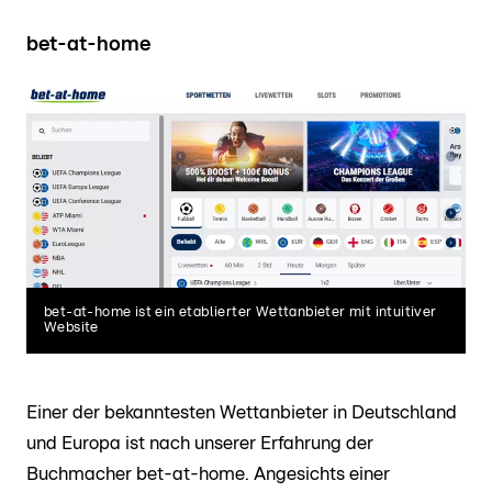
bet-at-home
bet-at-home ist ein etablierter Wettanbieter mit intuitiver
Website
Einer der bekanntesten Wettanbieter in Deutschland
und Europa ist nach unserer Erfahrung der
Buchmacher bet-at-home. Angesichts einer