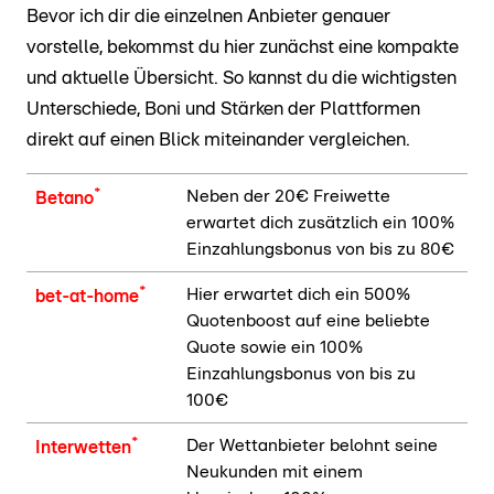
Bevor ich dir die einzelnen Anbieter genauer
vorstelle, bekommst du hier zunächst eine kompakte
und aktuelle Übersicht. So kannst du die wichtigsten
Unterschiede, Boni und Stärken der Plattformen
direkt auf einen Blick miteinander vergleichen.
*
Neben der 20€ Freiwette
Betano
erwartet dich zusätzlich ein 100%
Einzahlungsbonus von bis zu 80€
*
Hier erwartet dich ein 500%
bet-at-home
Quotenboost auf eine beliebte
Quote sowie ein 100%
Einzahlungsbonus von bis zu
100€
*
Der Wettanbieter belohnt seine
Interwetten
Neukunden mit einem