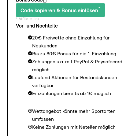
*****
Bonus Code
*
Code kopieren & Bonus einlösen
* Affiliate Link
Vor- und Nachteile
20€ Freiwette ohne Einzahlung für
Neukunden
Bis zu 80€ Bonus für die 1. Einzahlung
Zahlungen u.a. mit PayPal & Paysafecard
möglich
Laufend Aktionen für Bestandskunden
verfügbar
Einzahlungen bereits ab 1€ möglich
Wettangebot könnte mehr Sportarten
umfassen
Keine Zahlungen mit Neteller möglich