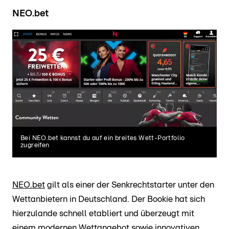
NEO.bet
Bei NEO.bet kannst du auf ein breites Wett-Portfolio
zugreifen
NEO.bet
gilt als einer der Senkrechtstarter unter den
Wettanbietern in Deutschland. Der Bookie hat sich
hierzulande schnell etabliert und überzeugt mit
einem modernen Wettangebot sowie innovativen