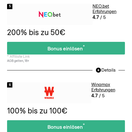
NEO.bet
Erfahrungen
4.7
/ 5
Schnelle und sichere Zahlungen mit PayPal
Gute Auswahl an Wettmärkten
200% bis zu 50€
Einfach und intuitiv bedienbar Webseite
*
Bonus einlösen
Livewetten ohne Streaming
* Affiliate Link
Unterdurchschnittliche Quoten
AGB gelten, 18+
Details
Winamax
Erfahrungen
4.7
/ 5
Zwei verschiedene Bonusangebote für
Neukunden zur Auswahl
100% bis zu 100€
Keine Wettsteuer auf Kombiwetten
Spezielle Funktionen wie Personal Bet und Bet-
*
Bonus einlösen
Konfigurator