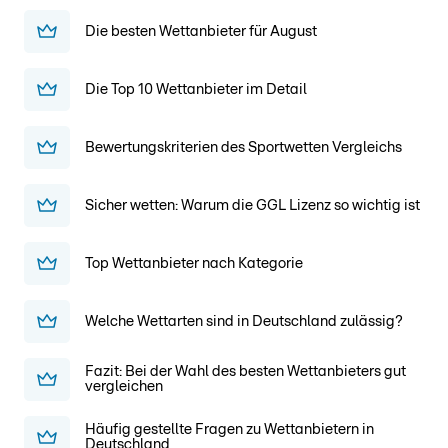
Übersichtliche Plattform mit einfacher Navigation
Die besten Wettanbieter für August
Breites Wettangebot inklusive Langzeit- und Live
Wetten
Die Top 10 Wettanbieter im Detail
Begrenztes Angebot an Boni
Bewertungskriterien des Sportwetten Vergleichs
Sicher wetten: Warum die GGL Lizenz so wichtig ist
Top Wettanbieter nach Kategorie
Welche Wettarten sind in Deutschland zulässig?
Fazit: Bei der Wahl des besten Wettanbieters gut
vergleichen
Häufig gestellte Fragen zu Wettanbietern in
Deutschland