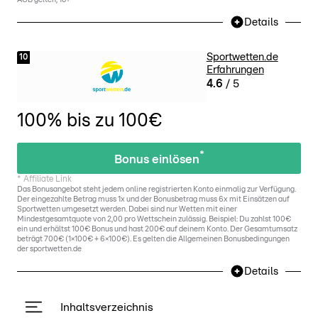
Keine Weitergabe der Wettsteuer
Details
Komplexe Anforderungen für den Bonus
Sportwetten.de
Bonusgutschrift über Credits
Erfahrungen
4.6
/ 5
100% bis zu 100€
*
Bonus einlösen
Benutzerfreundliche Website und App
* Affiliate Link
2 Willkommensboni zur Auswahl
Das Bonusangebot steht jedem online registrierten Konto einmalig zur Verfügung.
Der eingezahlte Betrag muss 1x und der Bonusbetrag muss 6x mit Einsätzen auf
Wöchentliche Freiwetten
Sportwetten umgesetzt werden. Dabei sind nur Wetten mit einer
Mindestgesamtquote von 2,00 pro Wettschein zulässig. Beispiel: Du zahlst 100€
ein und erhältst 100€ Bonus und hast 200€ auf deinem Konto. Der Gesamtumsatz
beträgt 700€ (1×100€ + 6×100€). Es gelten die Allgemeinen Bonusbedingungen
Kein Treueprogramm
der sportwetten.de
Kein 24/7-Live-Chat
Details
Inhaltsverzeichnis
Deutsche Lizenz und hohe Sicherheit