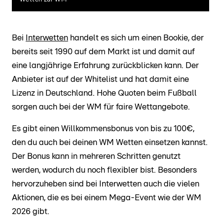
Bei
Interwetten
handelt es sich um einen Bookie, der
bereits seit 1990 auf dem Markt ist und damit auf
eine langjährige Erfahrung zurückblicken kann. Der
Anbieter ist auf der Whitelist und hat damit eine
Lizenz in Deutschland. Hohe Quoten beim Fußball
sorgen auch bei der WM für faire Wettangebote.
Es gibt einen Willkommensbonus von bis zu 100€,
den du auch bei deinen WM Wetten einsetzen kannst.
Der Bonus kann in mehreren Schritten genutzt
werden, wodurch du noch flexibler bist. Besonders
hervorzuheben sind bei Interwetten auch die vielen
Aktionen, die es bei einem Mega-Event wie der WM
2026 gibt.