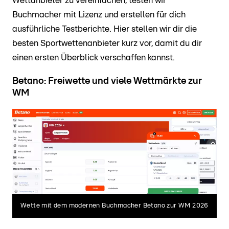
Wettanbieter zu vereinfachen, testen wir
Buchmacher mit Lizenz und erstellen für dich
ausführliche Testberichte. Hier stellen wir dir die
besten Sportwettenanbieter kurz vor, damit du dir
einen ersten Überblick verschaffen kannst.
Betano: Freiwette und viele Wettmärkte zur
WM
Wette mit dem modernen Buchmacher Betano zur WM 2026