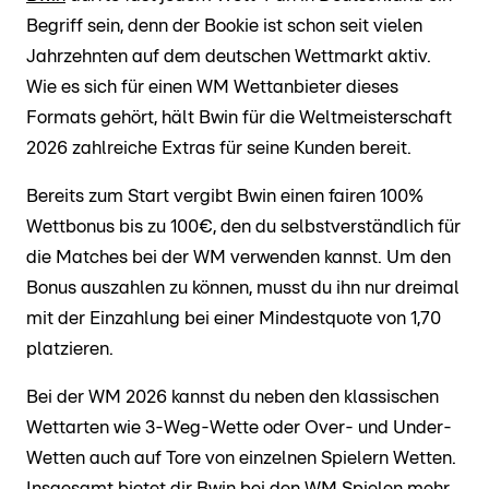
Begriff sein, denn der Bookie ist schon seit vielen
Jahrzehnten auf dem deutschen Wettmarkt aktiv.
Wie es sich für einen WM Wettanbieter dieses
Formats gehört, hält Bwin für die Weltmeisterschaft
2026 zahlreiche Extras für seine Kunden bereit.
Bereits zum Start vergibt Bwin einen fairen 100%
Wettbonus bis zu 100€, den du selbstverständlich für
die Matches bei der WM verwenden kannst. Um den
Bonus auszahlen zu können, musst du ihn nur dreimal
mit der Einzahlung bei einer Mindestquote von 1,70
platzieren.
Bei der WM 2026 kannst du neben den klassischen
Wettarten wie 3-Weg-Wette oder Over- und Under-
Wetten auch auf Tore von einzelnen Spielern Wetten.
Insgesamt bietet dir Bwin bei den WM Spielen mehr