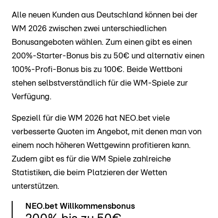
Alle neuen Kunden aus Deutschland können bei der
WM 2026 zwischen zwei unterschiedlichen
Bonusangeboten wählen. Zum einen gibt es einen
200%-Starter-Bonus bis zu 50€ und alternativ einen
100%-Profi-Bonus bis zu 100€. Beide Wettboni
stehen selbstverständlich für die WM-Spiele zur
Verfügung.
Speziell für die WM 2026 hat NEO.bet viele
verbesserte Quoten im Angebot, mit denen man von
einem noch höheren Wettgewinn profitieren kann.
Zudem gibt es für die WM Spiele zahlreiche
Statistiken, die beim Platzieren der Wetten
unterstützen.
NEO.bet Willkommensbonus