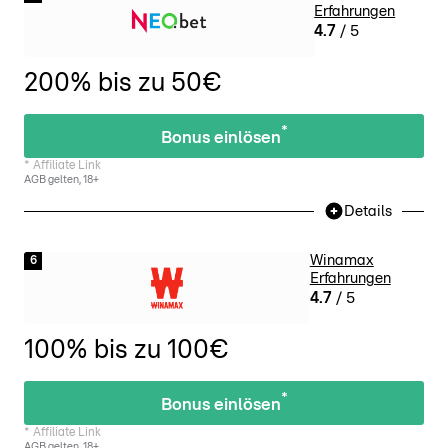
Erfahrungen
4.7
/ 5
Schnelle und sichere Zahlungen mit PayPal
Gute Auswahl an Wettmärkten
200% bis zu 50€
Einfach und intuitiv bedienbar Webseite
*
Bonus einlösen
Livewetten ohne Streaming
* Affiliate Link
Unterdurchschnittliche Quoten
AGB gelten, 18+
Details
Winamax
Erfahrungen
4.7
/ 5
Zwei verschiedene Bonusangebote für
Neukunden zur Auswahl
100% bis zu 100€
Keine Wettsteuer auf Kombiwetten
Spezielle Funktionen wie Personal Bet und Bet-
*
Bonus einlösen
Konfigurator
* Affiliate Link
AGB gelten, 18+