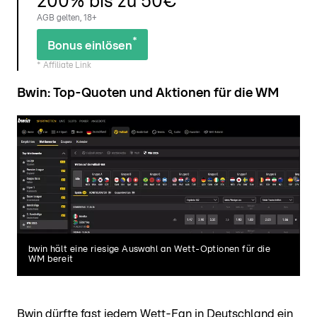
200% bis zu 50€
AGB gelten, 18+
*
Bonus einlösen
* Affiliate Link
Bwin: Top-Quoten und Aktionen für die WM
bwin hält eine riesige Auswahl an Wett-Optionen für die
WM bereit
Bwin
dürfte fast jedem Wett-Fan in Deutschland ein