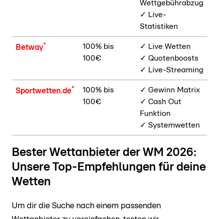
Wettgebührabzug
✓ Live-
Statistiken
*
100% bis
✓ Live Wetten
Betway
100€
✓ Quotenboosts
✓ Live-Streaming
*
100% bis
✓ Gewinn Matrix
Sportwetten.de
100€
✓ Cash Out
Funktion
✓ Systemwetten
Bester Wettanbieter der WM 2026:
Unsere Top-Empfehlungen für deine
Wetten
Um dir die Suche nach einem passenden