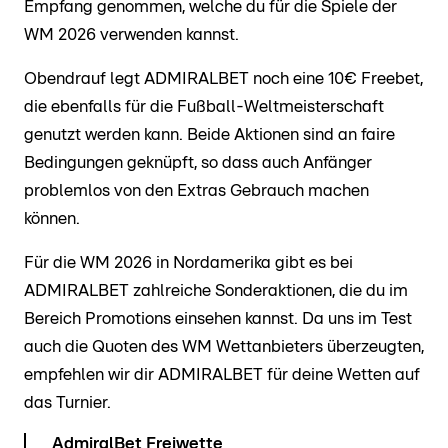
Empfang genommen, welche du für die Spiele der
WM 2026 verwenden kannst.
Obendrauf legt ADMIRALBET noch eine 10€ Freebet,
die ebenfalls für die Fußball-Weltmeisterschaft
genutzt werden kann. Beide Aktionen sind an faire
Bedingungen geknüpft, so dass auch Anfänger
problemlos von den Extras Gebrauch machen
können.
Für die WM 2026 in Nordamerika gibt es bei
ADMIRALBET zahlreiche Sonderaktionen, die du im
Bereich Promotions einsehen kannst. Da uns im Test
auch die Quoten des WM Wettanbieters überzeugten,
empfehlen wir dir ADMIRALBET für deine Wetten auf
das Turnier.
AdmiralBet Freiwette