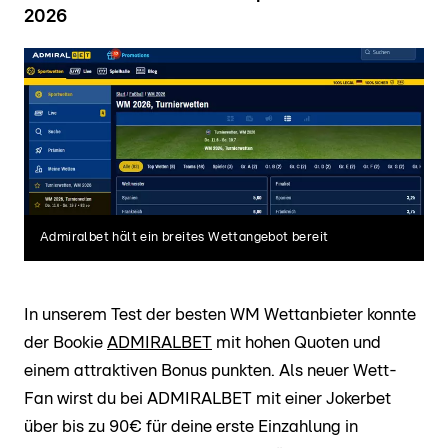
2026
Admiralbet hält ein breites Wettangebot bereit
In unserem Test der besten WM Wettanbieter konnte
der Bookie
ADMIRALBET
mit hohen Quoten und
einem attraktiven Bonus punkten. Als neuer Wett-
Fan wirst du bei ADMIRALBET mit einer Jokerbet
über bis zu 90€ für deine erste Einzahlung in