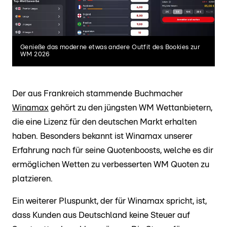
Genieße das moderne etwas andere Outfit des Bookies zur
WM 2026
Der aus Frankreich stammende Buchmacher
Winamax
gehört zu den jüngsten WM Wettanbietern,
die eine Lizenz für den deutschen Markt erhalten
haben. Besonders bekannt ist Winamax unserer
Erfahrung nach für seine Quotenboosts, welche es dir
ermöglichen Wetten zu verbesserten WM Quoten zu
platzieren.
Ein weiterer Pluspunkt, der für Winamax spricht, ist,
dass Kunden aus Deutschland keine Steuer auf