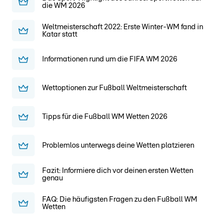
die WM 2026
Breites Wettangebot inklusive Langzeit- und Live
Wetten
Weltmeisterschaft 2022: Erste Winter-WM fand in
Katar statt
Begrenztes Angebot an Boni
Informationen rund um die FIFA WM 2026
Wettoptionen zur Fußball Weltmeisterschaft
Tipps für die Fußball WM Wetten 2026
Problemlos unterwegs deine Wetten platzieren
Fazit: Informiere dich vor deinen ersten Wetten
genau
FAQ: Die häufigsten Fragen zu den Fußball WM
Wetten