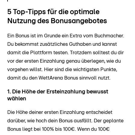
5 Top-Tipps für die optimale
Nutzung des Bonusangebotes
Ein Bonus ist im Grunde ein Extra vom Buchmacher.
Du bekommst zusätzliches Guthaben und kannst
damit die Plattform testen. Trotzdem solltest du dir
vor der ersten Einzahlung genau überlegen, wie du
vorgehen willst. Hier sind die wichtigsten Punkte,
damit du den WettArena Bonus sinnvoll nutzt.
1. Die Höhe der Ersteinzahlung bewusst
wählen
Die Höhe deiner ersten Einzahlung entscheidet
darüber, wie hoch dein Bonus ausfällt. Der geplante
Bonus liegt bei 100% bis 100€. Wenn du 100€