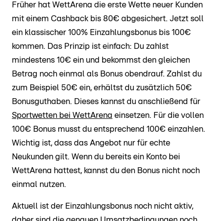
Früher hat WettArena die erste Wette neuer Kunden
mit einem Cashback bis 80€ abgesichert. Jetzt soll
ein klassischer 100% Einzahlungsbonus bis 100€
kommen. Das Prinzip ist einfach: Du zahlst
mindestens 10€ ein und bekommst den gleichen
Betrag noch einmal als Bonus obendrauf. Zahlst du
zum Beispiel 50€ ein, erhältst du zusätzlich 50€
Bonusguthaben. Dieses kannst du anschließend für
Sportwetten bei WettArena
einsetzen. Für die vollen
100€ Bonus musst du entsprechend 100€ einzahlen.
Wichtig ist, dass das Angebot nur für echte
Neukunden gilt. Wenn du bereits ein Konto bei
WettArena hattest, kannst du den Bonus nicht noch
einmal nutzen.
Aktuell ist der Einzahlungsbonus noch nicht aktiv,
daher sind die genauen Umsatzbedingungen noch