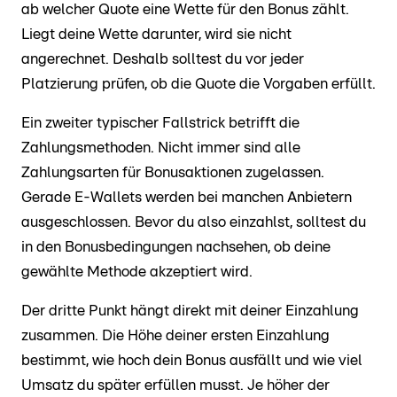
ab welcher Quote eine Wette für den Bonus zählt.
Liegt deine Wette darunter, wird sie nicht
angerechnet. Deshalb solltest du vor jeder
Platzierung prüfen, ob die Quote die Vorgaben erfüllt.
Ein zweiter typischer Fallstrick betrifft die
Zahlungsmethoden. Nicht immer sind alle
Zahlungsarten für Bonusaktionen zugelassen.
Gerade E-Wallets werden bei manchen Anbietern
ausgeschlossen. Bevor du also einzahlst, solltest du
in den Bonusbedingungen nachsehen, ob deine
gewählte Methode akzeptiert wird.
Der dritte Punkt hängt direkt mit deiner Einzahlung
zusammen. Die Höhe deiner ersten Einzahlung
bestimmt, wie hoch dein Bonus ausfällt und wie viel
Umsatz du später erfüllen musst. Je höher der