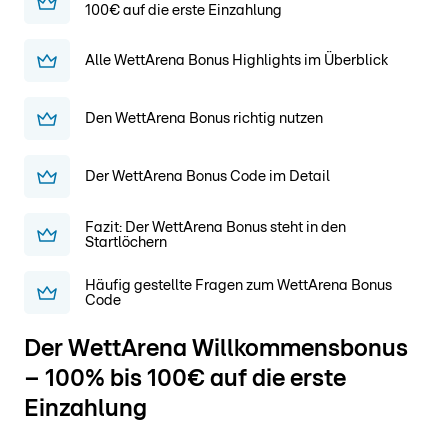
100€ auf die erste Einzahlung
Alle WettArena Bonus Highlights im Überblick
Den WettArena Bonus richtig nutzen
Der WettArena Bonus Code im Detail
Fazit: Der WettArena Bonus steht in den
Startlöchern
Häufig gestellte Fragen zum WettArena Bonus
Code
Der WettArena Willkommensbonus
– 100% bis 100€ auf die erste
Einzahlung