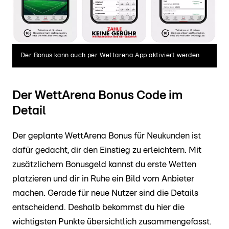
Der Bonus kann auch per Wettarena App aktiviert werden
Der WettArena Bonus Code im
Detail
Der geplante WettArena Bonus für Neukunden ist
dafür gedacht, dir den Einstieg zu erleichtern. Mit
zusätzlichem Bonusgeld kannst du erste Wetten
platzieren und dir in Ruhe ein Bild vom Anbieter
machen. Gerade für neue Nutzer sind die Details
entscheidend. Deshalb bekommst du hier die
wichtigsten Punkte übersichtlich zusammengefasst.