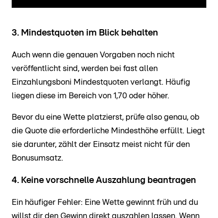
3. Mindestquoten im Blick behalten
Auch wenn die genauen Vorgaben noch nicht
veröffentlicht sind, werden bei fast allen
Einzahlungsboni Mindestquoten verlangt. Häufig
liegen diese im Bereich von 1,70 oder höher.
Bevor du eine Wette platzierst, prüfe also genau, ob
die Quote die erforderliche Mindesthöhe erfüllt. Liegt
sie darunter, zählt der Einsatz meist nicht für den
Bonusumsatz.
4. Keine vorschnelle Auszahlung beantragen
Ein häufiger Fehler: Eine Wette gewinnt früh und du
willst dir den Gewinn direkt auszahlen lassen. Wenn