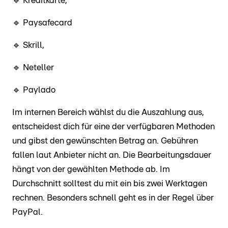
🔹 Kreditkarte,
🔹 Paysafecard
🔹 Skrill,
🔹 Neteller
🔹 Paylado
Im internen Bereich wählst du die Auszahlung aus,
entscheidest dich für eine der verfügbaren Methoden
und gibst den gewünschten Betrag an. Gebühren
fallen laut Anbieter nicht an. Die Bearbeitungsdauer
hängt von der gewählten Methode ab. Im
Durchschnitt solltest du mit ein bis zwei Werktagen
rechnen. Besonders schnell geht es in der Regel über
PayPal.