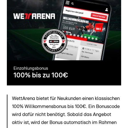
Einzahlungsbonus
100% bis zu 100€
WettArena bietet für Neukunden einen klassischen
100% Willkommensbonus bis 100€. Ein Bonuscode
wird dafür nicht benötigt. Sobald das Angebot
aktiv ist, wird der Bonus automatisch im Rahmen