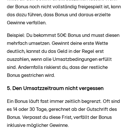
der Bonus noch nicht vollständig freigespielt ist, kann
das dazu führen, dass Bonus und daraus erzielte
Gewinne verfallen.
Beispiel: Du bekommst 50€ Bonus und musst diesen
mehrfach umsetzen. Gewinnt deine erste Wette
deutlich, kannst du das Geld in der Regel erst
auszahlen, wenn alle Umsatzbedingungen erfüllt
sind. Andernfalls riskierst du, dass der restliche
Bonus gestrichen wird.
5. Den Umsatzzeitraum nicht vergessen
Ein Bonus läuft fast immer zeitlich begrenzt. Oft sind
es 14 oder 30 Tage, gerechnet ab der Gutschrift des
Bonus. Verpasst du diese Frist, verfällt der Bonus
inklusive möglicher Gewinne.