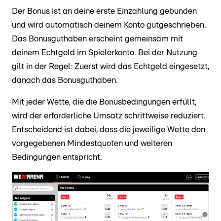
Der Bonus ist an deine erste Einzahlung gebunden
und wird automatisch deinem Konto gutgeschrieben.
Das Bonusguthaben erscheint gemeinsam mit
deinem Echtgeld im Spielerkonto. Bei der Nutzung
gilt in der Regel: Zuerst wird das Echtgeld eingesetzt,
danach das Bonusguthaben.
Mit jeder Wette, die die Bonusbedingungen erfüllt,
wird der erforderliche Umsatz schrittweise reduziert.
Entscheidend ist dabei, dass die jeweilige Wette den
vorgegebenen Mindestquoten und weiteren
Bedingungen entspricht.