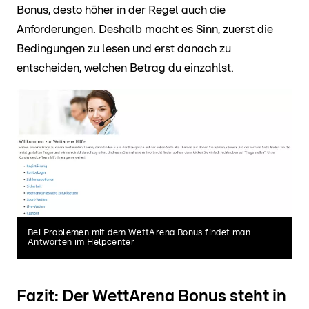
Bonus, desto höher in der Regel auch die
Anforderungen. Deshalb macht es Sinn, zuerst die
Bedingungen zu lesen und erst danach zu
entscheiden, welchen Betrag du einzahlst.
Bei Problemen mit dem WettArena Bonus findet man
Antworten im Helpcenter
Fazit: Der WettArena Bonus steht in