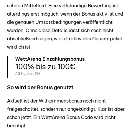
soliden Mittelfeld. Eine vollständige Bewertung ist
allerdings erst möglich, wenn der Bonus aktiv ist und
die genauen Umsatzbedingungen veröffentlicht
wurden. Ohne diese Details lässt sich noch nicht
abschließend sagen, wie attraktiv das Gesamtpaket
wirklich ist.
WettArena Einzahlungsbonus
100% bis zu 100€
AGB gelten, 18+
So wird der Bonus genutzt
Aktuell ist der Willkommensbonus noch nicht
freigeschaltet, sondern nur angekündigt. Klar ist aber
schon jetzt: Ein WettArena Bonus Code wird nicht
benötigt.