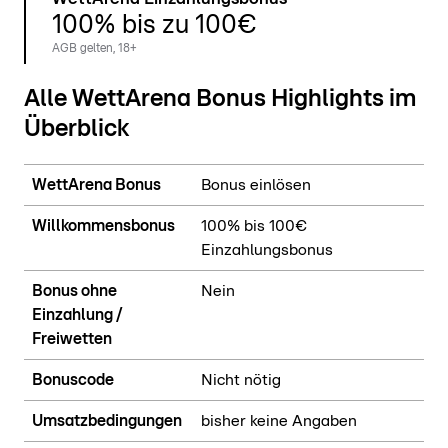
100% bis zu 100€
AGB gelten, 18+
Alle WettArena Bonus Highlights im
Überblick
WettArena Bonus
Bonus einlösen
Willkommensbonus
100% bis 100€
Einzahlungsbonus
Bonus ohne
Nein
Einzahlung /
Freiwetten
Bonuscode
Nicht nötig
Umsatzbedingungen
bisher keine Angaben