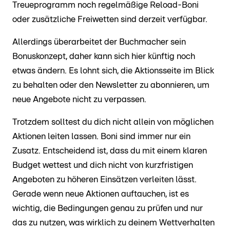
Treueprogramm noch regelmäßige Reload-Boni
oder zusätzliche Freiwetten sind derzeit verfügbar.
Allerdings überarbeitet der Buchmacher sein
Bonuskonzept, daher kann sich hier künftig noch
etwas ändern. Es lohnt sich, die Aktionsseite im Blick
zu behalten oder den Newsletter zu abonnieren, um
neue Angebote nicht zu verpassen.
Trotzdem solltest du dich nicht allein von möglichen
Aktionen leiten lassen. Boni sind immer nur ein
Zusatz. Entscheidend ist, dass du mit einem klaren
Budget wettest und dich nicht von kurzfristigen
Angeboten zu höheren Einsätzen verleiten lässt.
Gerade wenn neue Aktionen auftauchen, ist es
wichtig, die Bedingungen genau zu prüfen und nur
das zu nutzen, was wirklich zu deinem Wettverhalten