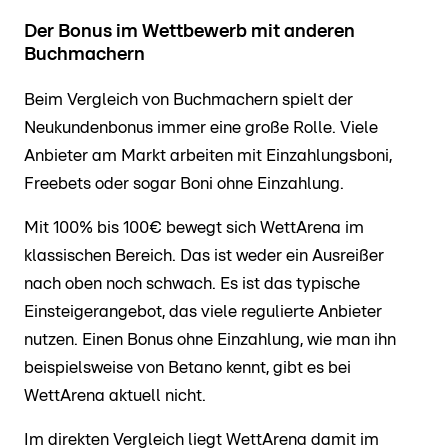
Der Bonus im Wettbewerb mit anderen
Buchmachern
Beim Vergleich von Buchmachern spielt der
Neukundenbonus immer eine große Rolle. Viele
Anbieter am Markt arbeiten mit Einzahlungsboni,
Freebets oder sogar Boni ohne Einzahlung.
Mit 100% bis 100€ bewegt sich WettArena im
klassischen Bereich. Das ist weder ein Ausreißer
nach oben noch schwach. Es ist das typische
Einsteigerangebot, das viele regulierte Anbieter
nutzen. Einen Bonus ohne Einzahlung, wie man ihn
beispielsweise von Betano kennt, gibt es bei
WettArena aktuell nicht.
Im direkten Vergleich liegt WettArena damit im