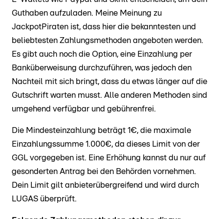
Guthaben aufzuladen. Meine Meinung zu
JackpotPiraten ist, dass hier die bekanntesten und
beliebtesten Zahlungsmethoden angeboten werden.
Es gibt auch noch die Option, eine Einzahlung per
Banküberweisung durchzuführen, was jedoch den
Nachteil mit sich bringt, dass du etwas länger auf die
Gutschrift warten musst. Alle anderen Methoden sind
umgehend verfügbar und gebührenfrei.
Die Mindesteinzahlung beträgt 1€, die maximale
Einzahlungssumme 1.000€, da dieses Limit von der
GGL vorgegeben ist. Eine Erhöhung kannst du nur auf
gesonderten Antrag bei den Behörden vornehmen.
Dein Limit gilt anbieterübergreifend und wird durch
LUGAS überprüft.