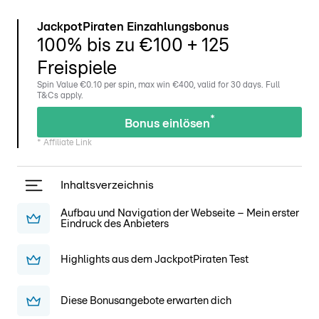
JackpotPiraten Einzahlungsbonus
100% bis zu €100 + 125
Freispiele
Spin Value €0.10 per spin, max win €400, valid for 30 days. Full
T&Cs apply.
*
Bonus einlösen
* Affiliate Link
Inhaltsverzeichnis
Aufbau und Navigation der Webseite – Mein erster
Eindruck des Anbieters
Highlights aus dem JackpotPiraten Test
Diese Bonusangebote erwarten dich