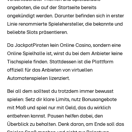
angeboten, die auf der Startseite bereits
angekündigt werden. Darunter befinden sich in erster
Linie renommierte Spielehersteller, die bekannte und
beliebte Slots präsentieren.
Da JackpotPiraten kein Online Casino, sondern eine
Online Spielhalle ist, wirst du bei dem Anbieter keine
Tischspiele finden. Stattdessen ist die Plattform
offiziell für das Anbieten von virtuellen
Automatenspielen lizenziert.
Bei all dem solltest du trotzdem immer bewusst
spielen: Setz dir klare Limits, nutz Bonusangebote
mit Maß und spiel nur mit Geld, das du wirklich
entbehren kannst. Pausen helfen dabei, den
Überblick zu behalten. Denk daran, am Ende soll das