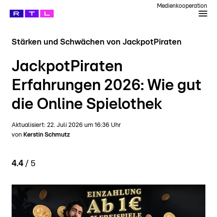
Medienkooperation
Stärken und Schwächen von JackpotPiraten
JackpotPiraten
Erfahrungen 2026: Wie gut
die Online Spielothek
Aktualisiert: 22. Juli 2026
um
16:36
Uhr
von
Kerstin Schmutz
4.4
/ 5