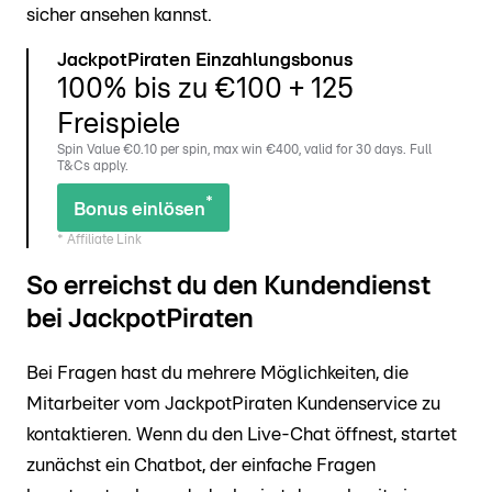
sicher ansehen kannst.
JackpotPiraten Einzahlungsbonus
100% bis zu €100 + 125
Freispiele
Spin Value €0.10 per spin, max win €400, valid for 30 days. Full
T&Cs apply.
*
Bonus einlösen
* Affiliate Link
So erreichst du den Kundendienst
bei JackpotPiraten
Bei Fragen hast du mehrere Möglichkeiten, die
Mitarbeiter vom JackpotPiraten Kundenservice zu
kontaktieren. Wenn du den Live-Chat öffnest, startet
zunächst ein Chatbot, der einfache Fragen