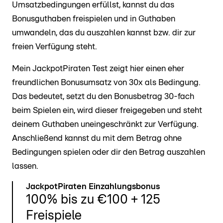
Umsatzbedingungen erfüllst, kannst du das
Bonusguthaben freispielen und in Guthaben
umwandeln, das du auszahlen kannst bzw. dir zur
freien Verfügung steht.
Mein JackpotPiraten Test zeigt hier einen eher
freundlichen Bonusumsatz von 30x als Bedingung.
Das bedeutet, setzt du den Bonusbetrag 30-fach
beim Spielen ein, wird dieser freigegeben und steht
deinem Guthaben uneingeschränkt zur Verfügung.
Anschließend kannst du mit dem Betrag ohne
Bedingungen spielen oder dir den Betrag auszahlen
lassen.
JackpotPiraten Einzahlungsbonus
100% bis zu €100 + 125
Freispiele