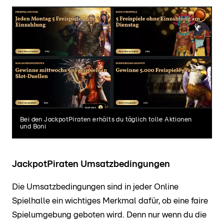
Bei den JackpotPiraten erhälts du täglich tolle Aktionen
und Boni
JackpotPiraten Umsatzbedingungen
Die Umsatzbedingungen sind in jeder Online
Spielhalle ein wichtiges Merkmal dafür, ob eine faire
Spielumgebung geboten wird. Denn nur wenn du die