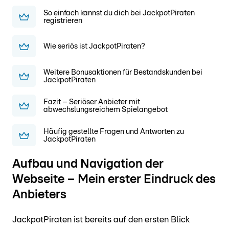
So einfach kannst du dich bei JackpotPiraten
registrieren
Wie seriös ist JackpotPiraten?
Weitere Bonusaktionen für Bestandskunden bei
JackpotPiraten
Fazit – Seriöser Anbieter mit
abwechslungsreichem Spielangebot
Häufig gestellte Fragen und Antworten zu
JackpotPiraten
Aufbau und Navigation der
Webseite – Mein erster Eindruck des
Anbieters
JackpotPiraten ist bereits auf den ersten Blick