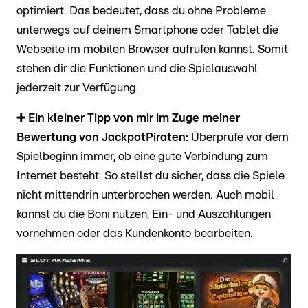
optimiert. Das bedeutet, dass du ohne Probleme
unterwegs auf deinem Smartphone oder Tablet die
Webseite im mobilen Browser aufrufen kannst. Somit
stehen dir die Funktionen und die Spielauswahl
jederzeit zur Verfügung.
➕ Ein kleiner Tipp von mir im Zuge meiner
Bewertung von JackpotPiraten:
Überprüfe vor dem
Spielbeginn immer, ob eine gute Verbindung zum
Internet besteht. So stellst du sicher, dass die Spiele
nicht mittendrin unterbrochen werden. Auch mobil
kannst du die Boni nutzen, Ein- und Auszahlungen
vornehmen oder das Kundenkonto bearbeiten.