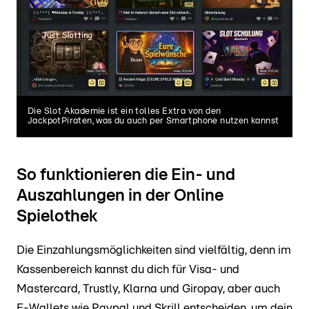
Die Slot Akademie ist ein tolles Extra von den
JackpotPiraten, was du auch per Smartphone nutzen kannst
So funktionieren die Ein- und
Auszahlungen in der Online
Spielothek
Die Einzahlungsmöglichkeiten sind vielfältig, denn im
Kassenbereich kannst du dich für Visa- und
Mastercard, Trustly, Klarna und Giropay, aber auch
E-Wallets wie Paypal und Skrill entscheiden, um dein