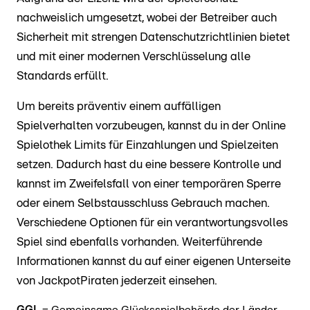
nachweislich umgesetzt, wobei der Betreiber auch
Sicherheit mit strengen Datenschutzrichtlinien bietet
und mit einer modernen Verschlüsselung alle
Standards erfüllt.
Um bereits präventiv einem auffälligen
Spielverhalten vorzubeugen, kannst du in der Online
Spielothek Limits für Einzahlungen und Spielzeiten
setzen. Dadurch hast du eine bessere Kontrolle und
kannst im Zweifelsfall von einer temporären Sperre
oder einem Selbstausschluss Gebrauch machen.
Verschiedene Optionen für ein verantwortungsvolles
Spiel sind ebenfalls vorhanden. Weiterführende
Informationen kannst du auf einer eigenen Unterseite
von JackpotPiraten jederzeit einsehen.
GGL
= Gemeinsame Glücksspielbehörde der Länder