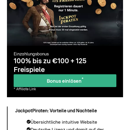
Einzahlungsbonus
100% bis zu €100 + 125
Freispiele
*
Bonus einlösen
* Affiliate Link
JackpotPiraten: Vorteile und Nachteile
Übersichtliche intuitive Website
Deutsche Lizenz und damit auf der