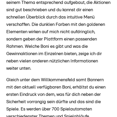
seinem Thema entsprechend aufgebaut, die Aktionen
sind gut beschrieben und du kannst dir einen
schnellen Überblick durch das intuitive Menü
verschaffen. Die dunklen Farben mit den goldenen
Elementen wirken auf mich nicht aufdringlich,
sondern geben der Plattform einen passenden
Rahmen. Welche Boni es gibt und was die
Gewinnaktionen im Einzelnen bieten, zeige ich dir
neben vielen anderen nützlichen Informationen
weiter unten.
Gleich unter dem Willkommensfeld samt Bannern
mit den aktuell verfügbaren Boni, erhältst du einen
ersten Eindruck von dem, was für dich neben der
Sicherheit vorrangig sein dürfte und das sind die
Spiele. Es werden über 700 Spielautomaten
verschiedenster Themen und Spielabläufe